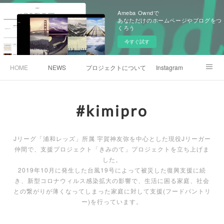
Ameba Owndで
あなただけのホームページやブログをつ
くろう
今すぐ試す
HOME
NEWS
プロジェクトについて
Instagram
UGAJIN Esforço Place
#kimipro
Jリーグ「浦和レッズ」所属 宇賀神友弥を中心とした現役Jリーガー
仲間で、支援プロジェクト「きみのて」プロジェクトを立ち上げま
した。
2019年10月に発生した台風19号によって被災した復興支援に続
き、新型コロナウィルス感染拡大の影響で、生活に困る家庭、社会
との繋がりが薄くなってしまった家庭に対して支援(フードパントリ
ー)を行っています。